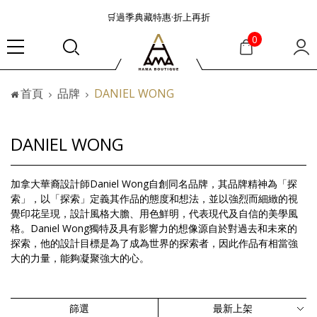
🛒過季典藏特惠·折上再折
👜大容量包款美學從不只是收納
0
『折扣』降臨，將時髦夏季全部收藏
🟤「萬元初」入手HEREU小眾靜奢品牌包款
首頁
品牌
DANIEL WONG
🟤TODS的義大利經典美學超越了短暫流行
🛒過季典藏特惠·折上再折
👜大容量包款美學從不只是收納
DANIEL WONG
『折扣』降臨，將時髦夏季全部收藏
🟤「萬元初」入手HEREU小眾靜奢品牌包款
加拿大華裔設計師Daniel Wong自創同名品牌，其品牌精神為「探
索」，以「探索」定義其作品的態度和想法，並以強烈而細緻的視
覺印花呈現，設計風格大膽、用色鮮明，代表現代及自信的美學風
格。Daniel Wong獨特及具有影響力的想像源自於對過去和未來的
探索，他的設計目標是為了成為世界的探索者，因此作品有相當強
大的力量，能夠凝聚強大的心。
篩選