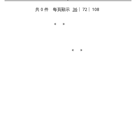
共 0 件
每頁顯示
36
72
108
«
»
«
»