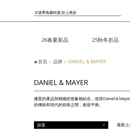
🟤TODS的義大利經典美學超越了短暫流行
🛒過季典藏特惠·折上再折
👜大容量包款美學從不只是收納
『折扣』降臨，將時髦夏季全部收藏
🟤「萬元初」入手HEREU小眾靜奢品牌包款
26春夏新品
25秋冬折品
🟤TODS的義大利經典美學超越了短暫流行
🛒過季典藏特惠·折上再折
👜大容量包款美學從不只是收納
首頁
品牌
DANIEL & MAYER
『折扣』降臨，將時髦夏季全部收藏
🟤「萬元初」入手HEREU小眾靜奢品牌包款
DANIEL & MAYER
優質的產品與精緻的形象相結合，使得Daniel＆M
的傳統和現代的前衛之間，創造平衡。
篩選