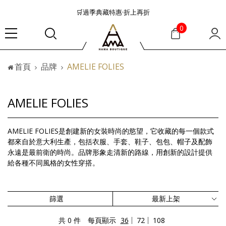
🛒過季典藏特惠·折上再折
👜大容量包款美學從不只是收納
0
『折扣』降臨，將時髦夏季全部收藏
🟤「萬元初」入手HEREU小眾靜奢品牌包款
首頁
品牌
AMELIE FOLIES
🟤TODS的義大利經典美學超越了短暫流行
🛒過季典藏特惠·折上再折
👜大容量包款美學從不只是收納
AMELIE FOLIES
『折扣』降臨，將時髦夏季全部收藏
🟤「萬元初」入手HEREU小眾靜奢品牌包款
AMELIE FOLIES是創建新的女裝時尚的慾望，它收藏的每一個款式
都來自於意大利生產，包括衣服、手套、鞋子、包包、帽子及配飾
永遠是最前衛的時尚。品牌形象走清新的路線，用創新的設計提供
給各種不同風格的女性穿搭。
篩選
共 0 件
每頁顯示
36
72
108