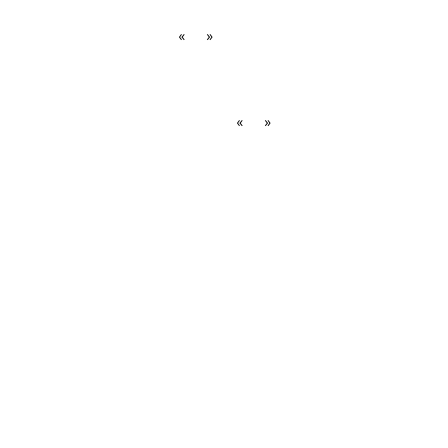
«
»
«
»