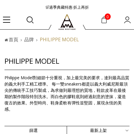
🛒過季典藏特惠·折上再折
👜大容量包款美學從不只是收納
0
『折扣』降臨，將時髦夏季全部收藏
🟤「萬元初」入手HEREU小眾靜奢品牌包款
首頁
品牌
PHILIPPE MODEL
🟤TODS的義大利經典美學超越了短暫流行
🛒過季典藏特惠·折上再折
👜大容量包款美學從不只是收納
PHILIPPE MODEL
『折扣』降臨，將時髦夏季全部收藏
🟤「萬元初」入手HEREU小眾靜奢品牌包款
Philippe Model對細節十分重視，加上最完美的要求，達到最高品質
的義大利手工精工標準。 每一雙sneakers都是以義大利威尼斯最頂
尖的傳統手工技巧製成，為求做到最理想的質地，鞋款皮革在最後
期的製作階段特別洗水。而白色的膠鞋底則經過刻意的塗抹，凝造
復古的效果。外型時尚、鞋身柔軟有彈性並堅固，展現永恆的美
感。
篩選