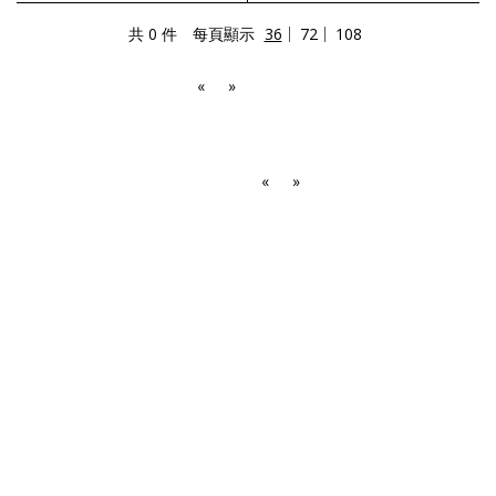
共 0 件
每頁顯示
36
72
108
«
»
«
»