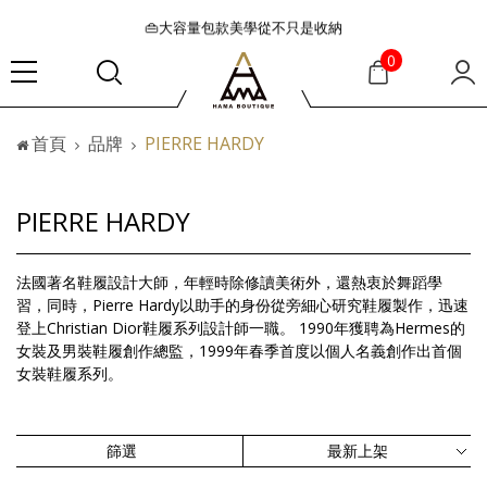
👜大容量包款美學從不只是收納
『折扣』降臨，將時髦夏季全部收藏
0
🟤「萬元初」入手HEREU小眾靜奢品牌包款
🟤TODS的義大利經典美學超越了短暫流行
首頁
品牌
PIERRE HARDY
🛒過季典藏特惠·折上再折
👜大容量包款美學從不只是收納
『折扣』降臨，將時髦夏季全部收藏
PIERRE HARDY
🟤「萬元初」入手HEREU小眾靜奢品牌包款
法國著名鞋履設計大師，年輕時除修讀美術外，還熱衷於舞蹈學
習，同時，Pierre Hardy以助手的身份從旁細心研究鞋履製作，迅速
登上Christian Dior鞋履系列設計師一職。 1990年獲聘為Hermes的
女裝及男裝鞋履創作總監，1999年春季首度以個人名義創作出首個
女裝鞋履系列。
篩選