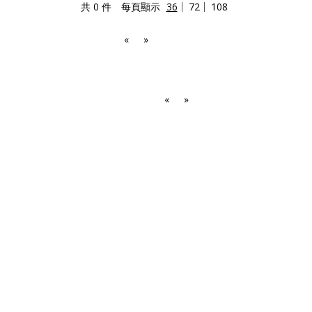
共 0 件
每頁顯示
36
72
108
«
»
«
»