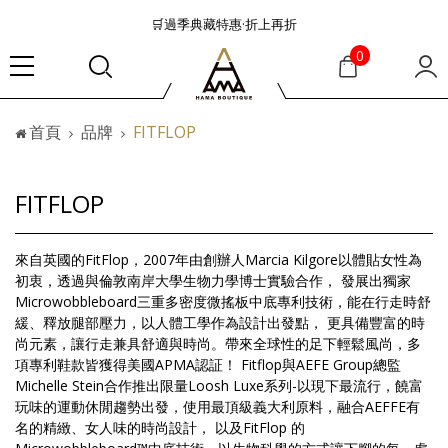
🛒過季典藏特惠·折上再折
👜大容量包款美學從不只是收納
0
『折扣』降臨，將時髦夏季全部收藏
🟤「萬元初」入手HEREU小眾靜奢品牌包款
首頁
品牌
FITFLOP
🟤TODS的義大利經典美學超越了短暫流行
🛒過季典藏特惠·折上再折
👜大容量包款美學從不只是收納
FITFLOP
『折扣』降臨，將時髦夏季全部收藏
🟤「萬元初」入手HEREU小眾靜奢品牌包款
來自英國的FitFlop，2007年由創辦人Marcia Kilgore以體貼女性為
初衷，透過與倫敦南岸大學生物力學博士實驗合作， 發展出獨家
Microwobbleboard三重多密度微搖板中底專利技術，能在行走時舒
緩、釋放腿部壓力，以人體工學作為設計出發點， 更具備豐富的時
尚元素，讓行走兼具舒適與時尚。帶來全球性的足下輕鬆風尚，多
項專利鞋款皆獲得美國APMA認証！ Fitflop與AEFE Group總監
Michelle Stein合作推出限量Loosh Luxe系列-以現下最流行，饒富
玩味的運動休閒趨勢出發，使用最頂級義大利原料，融合AEFFE有
名的精緻、女人味的時尚設計， 以及FitFlop 的