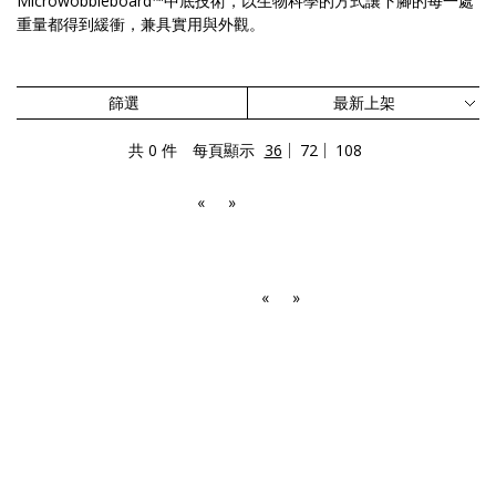
Microwobbleboard™中底技術，以生物科學的方式讓下腳的每一處
重量都得到緩衝，兼具實用與外觀。
篩選
共 0 件
每頁顯示
36
72
108
«
»
«
»