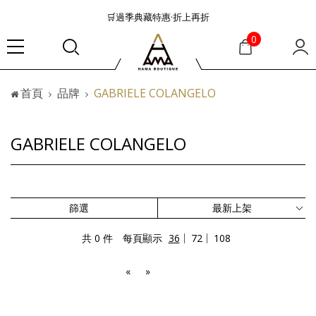
🛒過季典藏特惠·折上再折
👜大容量包款美學從不只是收納
0
『折扣』降臨，將時髦夏季全部收藏
🟤「萬元初」入手HEREU小眾靜奢品牌包款
首頁
品牌
GABRIELE COLANGELO
🟤TODS的義大利經典美學超越了短暫流行
🛒過季典藏特惠·折上再折
👜大容量包款美學從不只是收納
GABRIELE COLANGELO
『折扣』降臨，將時髦夏季全部收藏
🟤「萬元初」入手HEREU小眾靜奢品牌包款
篩選
共 0 件
每頁顯示
36
72
108
«
»