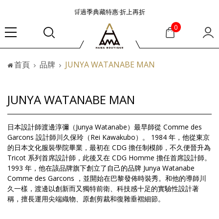
🛒過季典藏特惠·折上再折
👜大容量包款美學從不只是收納
0
『折扣』降臨，將時髦夏季全部收藏
🟤「萬元初」入手HEREU小眾靜奢品牌包款
首頁
品牌
JUNYA WATANABE MAN
🟤TODS的義大利經典美學超越了短暫流行
🛒過季典藏特惠·折上再折
👜大容量包款美學從不只是收納
JUNYA WATANABE MAN
『折扣』降臨，將時髦夏季全部收藏
🟤「萬元初」入手HEREU小眾靜奢品牌包款
日本設計師渡邊淳彌（Junya Watanabe）最早師從 Comme des
Garcons 設計師川久保玲（Rei Kawakubo）。 1984 年，他從東京
的日本文化服裝學院畢業，最初在 CDG 擔任制模師，不久便晉升為
Tricot 系列首席設計師，此後又在 CDG Homme 擔任首席設計師。
1993 年，他在該品牌旗下創立了自己的品牌 Junya Watanabe
Comme des Garcons ，並開始在巴黎發佈時裝秀。和他的導師川
久一樣，渡邊以創新而又獨特前衛、科技感十足的實驗性設計著
稱，擅長運用尖端織物、原創剪裁和復雜垂褶細節。