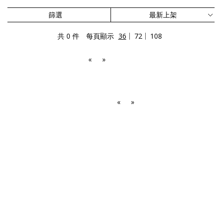
篩選
共 0 件
每頁顯示
36
72
108
«
»
«
»