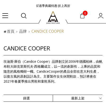
🛒過季典藏特惠·折上再折
👜大容量包款美學從不只是收納
0
『折扣』降臨，將時髦夏季全部收藏
🟤「萬元初」入手HEREU小眾靜奢品牌包款
首頁
品牌
CANDICE COOPER
🟤TODS的義大利經典美學超越了短暫流行
🛒過季典藏特惠·折上再折
👜大容量包款美學從不只是收納
CANDICE COOPER
『折扣』降臨，將時髦夏季全部收藏
🟤「萬元初」入手HEREU小眾靜奢品牌包款
坎迪斯·庫伯（Candice Cooper）品牌創立於2006年德國柏林，由帆
布鞋大師克里斯托夫·西格爾成立，以一流的創新性，上乘的品質和
隨意的風格獨樹一幟。CandiceCooper的產品全部在意大利生產，
以復古風的原創設計為主。主要製作女生休閒鞋款，預計將會在
2021年春夏季推出男鞋和童鞋系列。
篩選