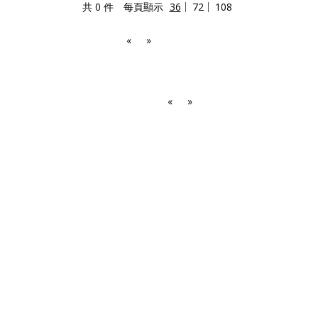
共 0 件
每頁顯示
36
72
108
«
»
«
»