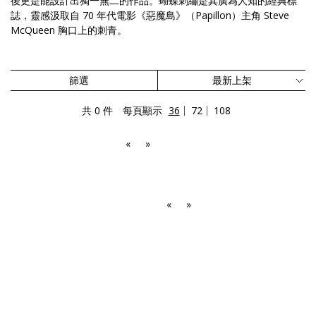
後更是能設計出獨一無二的作品。蝴蝶刺繡是其廣為人知的經典標
誌，靈感汲取自 70 年代電影《惡魔島》（Papillon）主角 Steve
McQueen 胸口上的刺青。
篩選
共 0 件
每頁顯示
36
72
108
«
»
«
»