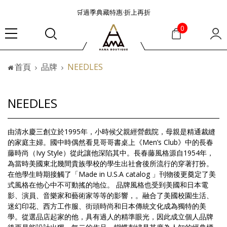
🛒過季典藏特惠·折上再折
👜大容量包款美學從不只是收納
0
『折扣』降臨，將時髦夏季全部收藏
🟤「萬元初」入手HEREU小眾靜奢品牌包款
首頁
品牌
NEEDLES
🟤TODS的義大利經典美學超越了短暫流行
🛒過季典藏特惠·折上再折
👜大容量包款美學從不只是收納
NEEDLES
『折扣』降臨，將時髦夏季全部收藏
🟤「萬元初」入手HEREU小眾靜奢品牌包款
由清水慶三創立於1995年，小時候父親經營戲院，母親是精通裁縫
的家庭主婦。國中時偶然看見哥哥書桌上《Men’s Club》中的長春
藤時尚（Ivy Style）從此讓他深陷其中。長春藤風格源自1954年，
為當時美國東北幾間貴族學校的學生出社會後所流行的穿著打扮。
在他學生時期接觸了「Made in U.S.A catalog 」刊物後更奠定了美
式風格在他心中不可動搖的地位。 品牌風格也受到美國和日本電
影、演員、音樂家和藝術家等等的影響，。融合了美國校園生活、
迷幻印花、西方工作服、街頭時尚和日本傳統文化成為獨特的美
學。從選品店起家的他，具有過人的精準眼光，因此成立個人品牌