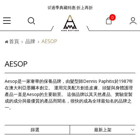
🛒過季典藏特惠·折上再折
👜大容量包款美學從不只是收納
0
『折扣』降臨，將時髦夏季全部收藏
🟤「萬元初」入手HEREU小眾靜奢品牌包款
首頁
品牌
AESOP
🟤TODS的義大利經典美學超越了短暫流行
🛒過季典藏特惠·折上再折
👜大容量包款美學從不只是收納
AESOP
『折扣』降臨，將時髦夏季全部收藏
🟤「萬元初」入手HEREU小眾靜奢品牌包款
Aesop是一家奢華的保養品牌，由髮型師Dennis Paphitis於1987年
在澳大利亞墨爾本創立。 運用完美配方創造皮膚、頭髮與身體護理
產品一直是Aesop的主要願景。 這個品牌以其天然產品、實驗室製
成的成分與最優質的產品而聞名，很快的成為全球最知名的品牌之
一。
篩選