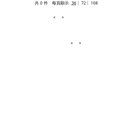
共 0 件
每頁顯示
36
72
108
«
»
«
»