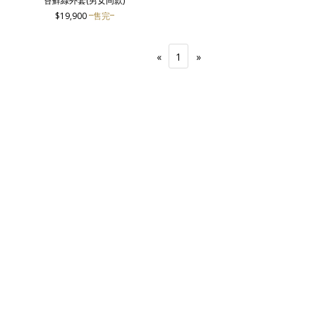
苔蘚綠外套(男女同款)
$19,900
售完
«
1
»