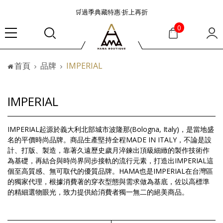
🛒過季典藏特惠·折上再折
👜大容量包款美學從不只是收納
0
『折扣』降臨，將時髦夏季全部收藏
🟤「萬元初」入手HEREU小眾靜奢品牌包款
首頁
品牌
IMPERIAL
🟤TODS的義大利經典美學超越了短暫流行
🛒過季典藏特惠·折上再折
👜大容量包款美學從不只是收納
IMPERIAL
『折扣』降臨，將時髦夏季全部收藏
🟤「萬元初」入手HEREU小眾靜奢品牌包款
IMPERIAL起源於義大利北部城市波隆那(Bologna, Italy)，是當地盛
名的平價時尚品牌。商品生產堅持全程MADE IN ITALY，不論是設
計、打版、製造，靠著久遠歷史歲月淬鍊出頂級細緻的製作技術作
為基礎，再結合與時尚界同步接軌的流行元素，打造出IMPERIAL這
個至高質感、無可取代的優質品牌。HAMA也是IMPERIAL在台灣區
的獨家代理，根據消費著的穿衣型態與需求做為基底，佐以高標準
的精細選物眼光，致力提供給消費者獨一無二的絕美商品。