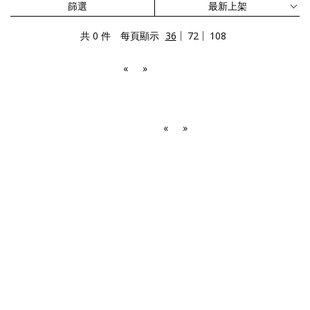
篩選
共 0 件
每頁顯示
36
72
108
«
»
«
»