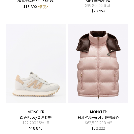
黑色半拉鍊 Polo 衫(男)
咖啡色夾克(男)
$39,800
25%off
$15,800
售完
$29,850
MONCLER
MONCLER
白色Pacey 2 運動鞋
粉紅色Niverolle 連帽背心
$22,200
15%off
$62,500
20%off
$18,870
$50,000