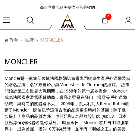
👜大容量包款美學從不只是收納
『折扣』降臨，將時髦夏季全部收藏
0
🟤「萬元初」入手HEREU小眾靜奢品牌包款
🟤TODS的義大利經典美學超越了短暫流行
首頁
品牌
MONCLER
🛒過季典藏特惠·折上再折
👜大容量包款美學從不只是收納
『折扣』降臨，將時髦夏季全部收藏
MONCLER
🟤「萬元初」入手HEREU小眾靜奢品牌包款
Moncler是一家總部位於法國格勒諾布爾專門從事生產戶外運動裝備
的著名品牌，名字來自於小鎮Monestier de Clermon的縮寫。 故事
開始於第二次世界大戰期間，在1968年的第十屆冬奧會，Moncler
成為法國國家滑雪隊贊助商，響亮名聲是在登山、滑雪等戶外運動
領域，與時尚的關聯還不大。 2003年，義大利商人Remo Ruffini收
購了Moncler，開始賦予這個古老的品牌更多時尚的基因；除了進一
步提升了商品的品質之外，也開始與321品牌設計師 (如: LV、日本
渡巴淳彌)推出聯名迷你系列。 時至今日，Moncler在戶外羽絨服業
界中，成為首屈一指的107頂尖品牌，並享有『羽絨之王』的美譽。