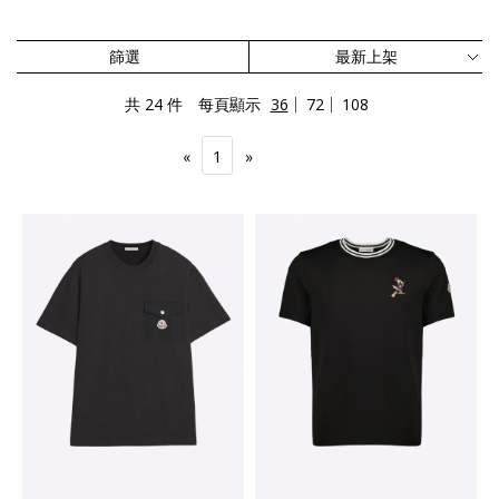
篩選
共 24 件
每頁顯示
36
72
108
«
1
»