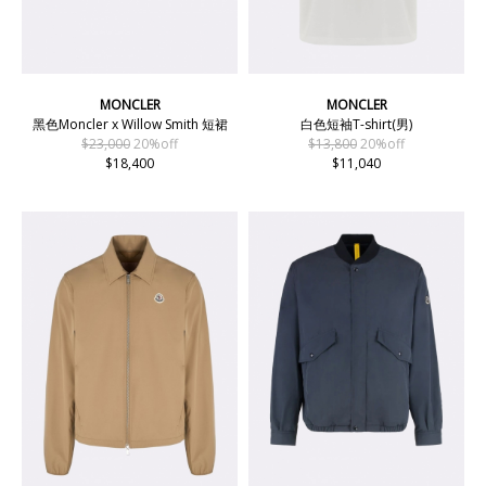
MONCLER
MONCLER
黑色Moncler x Willow Smith 短裙
白色短袖T-shirt(男)
$23,000
20%off
$13,800
20%off
$18,400
$11,040