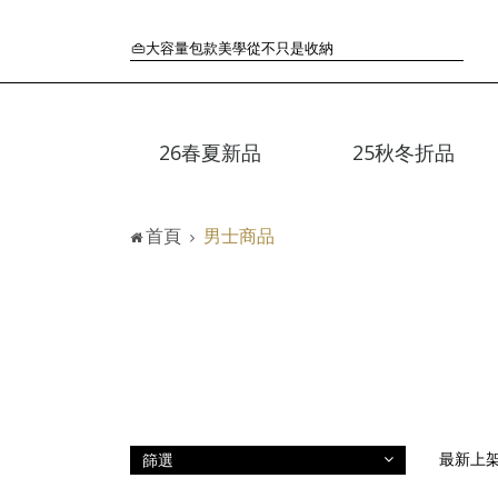
🛒過季典藏特惠·折上再折
👜大容量包款美學從不只是收納
『折扣』降臨，將時髦夏季全部收藏
🟤「萬元初」入手HEREU小眾靜奢品牌包款
🟤TODS的義大利經典美學超越了短暫流行
26春夏新品
25秋冬折品
🛒過季典藏特惠·折上再折
👜大容量包款美學從不只是收納
『折扣』降臨，將時髦夏季全部收藏
首頁
男士商品
🟤「萬元初」入手HEREU小眾靜奢品牌包款
篩選