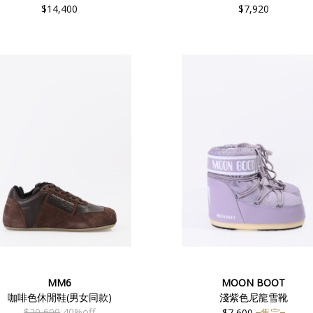
$14,400
$7,920
MM6
MOON BOOT
咖啡色休閒鞋(男女同款)
淺紫色尼龍雪靴
$20,600
40%off
$7,600
售完