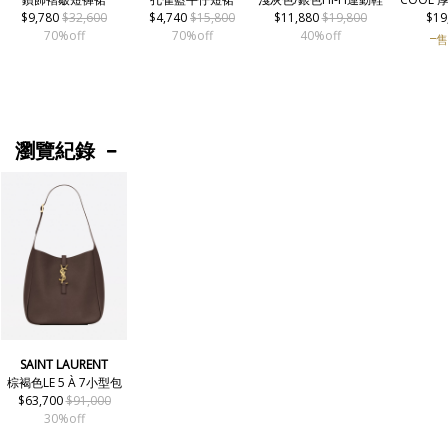
$9,780
$32,600
$4,740
$15,800
$11,880
$19,800
$19
70%off
70%off
40%off
售
瀏覽紀錄
SAINT LAURENT
棕褐色LE 5 À 7小型包
$63,700
$91,000
30%off