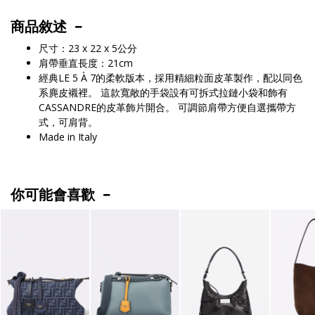
商品敘述
尺寸：23 x 22 x 5公分
肩帶垂直長度：21cm
經典LE 5 À 7的柔軟版本，採用精細粒面皮革製作，配以同色
系麂皮襯裡。 這款寬敞的手袋設有可拆式拉鏈小袋和飾有
CASSANDRE的皮革飾片開合。 可調節肩帶方便自選攜帶方
式，可肩背。
Made in Italy
你可能會喜歡