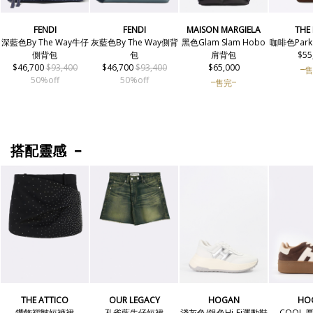
FENDI
FENDI
MAISON MARGIELA
THE
深藍色By The Way牛仔
灰藍色By The Way側背
黑色Glam Slam Hobo
咖啡色Par
側背包
包
肩背包
$55
$46,700
$93,400
$46,700
$93,400
$65,000
售
50%off
50%off
售完
搭配靈感
THE ATTICO
OUR LEGACY
HOGAN
HO
鑽飾褶皺短褲裙
孔雀藍牛仔短裙
淺灰色/銀色Hi-Fi運動鞋
COOL 