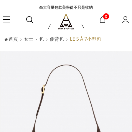
👜大容量包款美學從不只是收納
『折扣』降臨，將時髦夏季全部收藏
0
🟤「萬元初」入手HEREU小眾靜奢品牌包款
🟤TODS的義大利經典美學超越了短暫流行
首頁
女士
包
側背包
LE 5 À 7小型包
🛒過季典藏特惠·折上再折
👜大容量包款美學從不只是收納
『折扣』降臨，將時髦夏季全部收藏
🟤「萬元初」入手HEREU小眾靜奢品牌包款