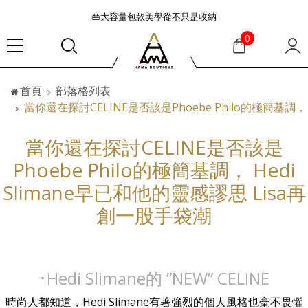
👜大容量包款美學從不只是收納
『折扣』降臨，將時髦夏季全部收藏
0
🟤「萬元初」入手HEREU小眾靜奢品牌包款
🟤TODS的義大利經典美學超越了短暫流行
首頁
部落格列表
🛒過季典藏特惠·折上再折
當你還在探討CELINE是否該是Phoebe Philo的極簡基調， 
👜大容量包款美學從不只是收納
『折扣』降臨，將時髦夏季全部收藏
當你還在探討CELINE是否該是
🟤「萬元初」入手HEREU小眾靜奢品牌包款
Phoebe Philo的極簡基調， Hedi
Slimane早已和他的靈感謬思 Lisa再
創一股手袋潮
･Hedi Slimane的 ”NEW” CELINE
時尚人都知道，Hedi Slimane有著強烈的個人風格也毫不畏懼