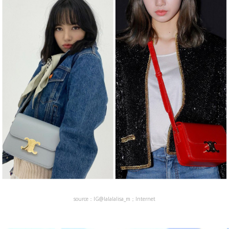
source：IG@lalalalisa_m；Internet