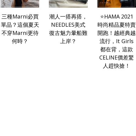
三種Marni必買
潮人一搭再搭，
⭐️HAMA 2021
單品？這個夏天
NEEDLES美式
時尚精品夏特賣
不穿Marni更待
復古魅力暈船難
開跑！越經典越
v
何時？
上岸？
流行，It Girls
都在背，這款
CELINE價差驚
人趕快搶！