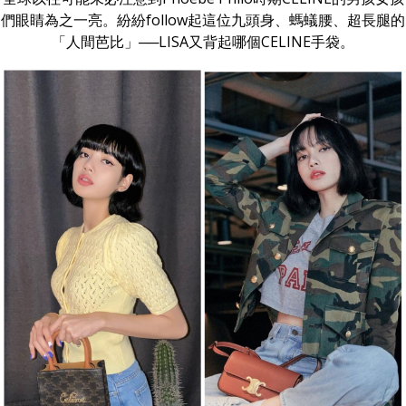
們眼睛為之一亮。紛紛follow起這位九頭身、螞蟻腰、超長腿的
「人間芭比」──LISA又背起哪個CELINE手袋。