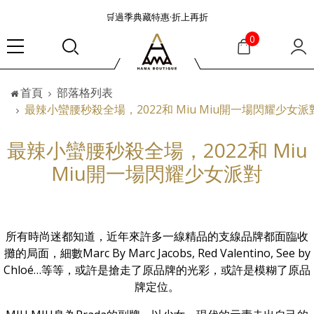
👜大容量包款美學從不只是收納
『折扣』降臨，將時髦夏季全部收藏
0
🟤「萬元初」入手HEREU小眾靜奢品牌包款
🟤TODS的義大利經典美學超越了短暫流行
首頁
部落格列表
🛒過季典藏特惠·折上再折
最辣小蠻腰秒殺全場，2022和 Miu Miu開一場閃耀少女派
👜大容量包款美學從不只是收納
『折扣』降臨，將時髦夏季全部收藏
最辣小蠻腰秒殺全場，2022和 Miu
🟤「萬元初」入手HEREU小眾靜奢品牌包款
Miu開一場閃耀少女派對
所有時尚迷都知道，近年來許多一線精品的支線品牌都面臨收
攤的局面，細數Marc By Marc Jacobs, Red Valentino, See by
Chloé…等等，或許是搶走了原品牌的光彩，或許是模糊了原品
牌定位。