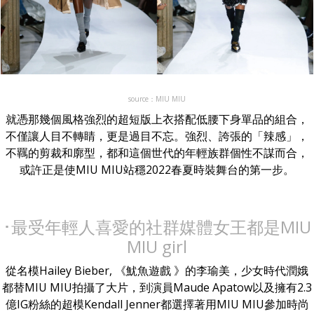
source：MIU MIU
就憑那幾個風格強烈的超短版上衣搭配低腰下身單品的組合，
不僅讓人目不轉睛，更是過目不忘。強烈、誇張的「辣感」，
不羈的剪裁和廓型，都和這個世代的年輕族群個性不謀而合，
或許正是使MIU MIU站穩2022春夏時裝舞台的第一步。
･最受年輕人喜愛的社群媒體女王都是MIU
MIU girl
從名模Hailey Bieber, 《魷魚遊戲 》的李瑜美，少女時代潤娥
都替MIU MIU拍攝了大片，到演員Maude Apatow以及擁有2.3
億IG粉絲的超模Kendall Jenner都選擇著用MIU MIU參加時尚