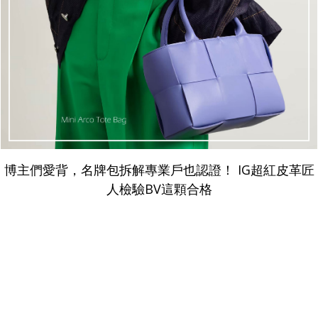
v
博主們愛背，名牌包拆解專業戶也認證！ IG超紅皮革匠
人檢驗BV這顆合格