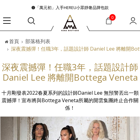
🟤「萬元初」入手HEREU小眾靜奢品牌包款
🟤TODS的義大利經典美學超越了短暫流行
0
🛒過季典藏特惠·折上再折
👜大容量包款美學從不只是收納
首頁
部落格列表
『折扣』降臨，將時髦夏季全部收藏
深夜震撼彈！任職3年，話題設計師 Daniel Lee 將離開Botteg
🟤「萬元初」入手HEREU小眾靜奢品牌包款
深夜震撼彈！任職3年，話題設計師
Daniel Lee 將離開Bottega Veneta
十月剛發表2022春夏系列的設計師Daniel Lee 無預警丟出一顆
震撼彈！宣布將與Bottega Veneta所屬的開雲集團終止合作關
係！