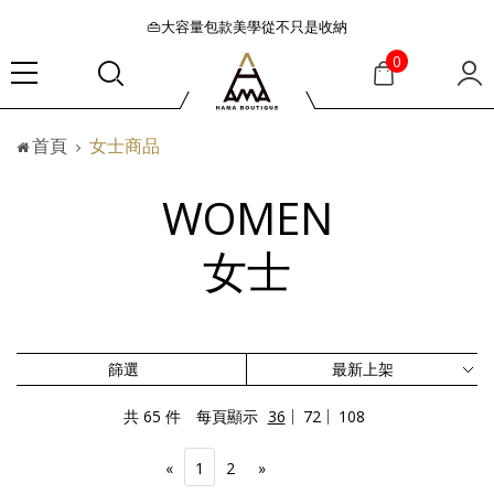
👜大容量包款美學從不只是收納
『折扣』降臨，將時髦夏季全部收藏
0
🟤「萬元初」入手HEREU小眾靜奢品牌包款
🟤TODS的義大利經典美學超越了短暫流行
首頁
女士商品
🛒過季典藏特惠·折上再折
👜大容量包款美學從不只是收納
WOMEN
『折扣』降臨，將時髦夏季全部收藏
🟤「萬元初」入手HEREU小眾靜奢品牌包款
女士
篩選
共 65 件
每頁顯示
36
72
108
«
1
2
»