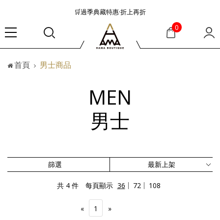
🛒過季典藏特惠·折上再折
👜大容量包款美學從不只是收納
0
『折扣』降臨，將時髦夏季全部收藏
🟤「萬元初」入手HEREU小眾靜奢品牌包款
首頁
男士商品
🟤TODS的義大利經典美學超越了短暫流行
🛒過季典藏特惠·折上再折
MEN
👜大容量包款美學從不只是收納
『折扣』降臨，將時髦夏季全部收藏
男士
🟤「萬元初」入手HEREU小眾靜奢品牌包款
篩選
共 4 件
每頁顯示
36
72
108
«
1
»