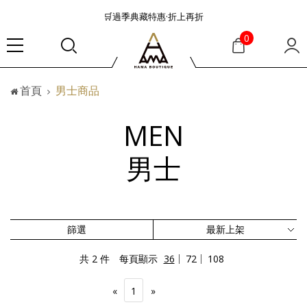
🛒過季典藏特惠·折上再折
👜大容量包款美學從不只是收納
0
『折扣』降臨，將時髦夏季全部收藏
🟤「萬元初」入手HEREU小眾靜奢品牌包款
首頁
男士商品
🟤TODS的義大利經典美學超越了短暫流行
🛒過季典藏特惠·折上再折
MEN
👜大容量包款美學從不只是收納
『折扣』降臨，將時髦夏季全部收藏
男士
🟤「萬元初」入手HEREU小眾靜奢品牌包款
篩選
共 2 件
每頁顯示
36
72
108
«
1
»