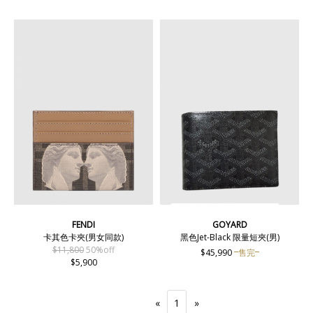
FENDI
GOYARD
卡其色卡夾(男女同款)
黑色Jet-Black 限量短夾(男)
$11,800
50%off
$45,990
售完
$5,900
«
1
»