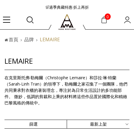
🛒過季典藏特惠·折上再折
👜大容量包款美學從不只是收納
0
『折扣』降臨，將時髦夏季全部收藏
🟤「萬元初」入手HEREU小眾靜奢品牌包款
首頁
品牌
LEMAIRE
🟤TODS的義大利經典美學超越了短暫流行
🛒過季典藏特惠·折上再折
👜大容量包款美學從不只是收納
LEMAIRE
『折扣』降臨，將時髦夏季全部收藏
🟤「萬元初」入手HEREU小眾靜奢品牌包款
在克里斯托弗·勒梅爾（Christophe Lemaire）和莎拉·琳·特蘭
（Sarah-Linh Tran）的領導下，勒梅爾之家召集了一個團隊，他們
共同秉承對衣櫃的著裝理念，專注於為日常生活設計的多功能部
件。 微妙，低調的剪裁和上乘的材料將這些作品置於國際化和精緻
巴黎風格的傳統中。
篩選