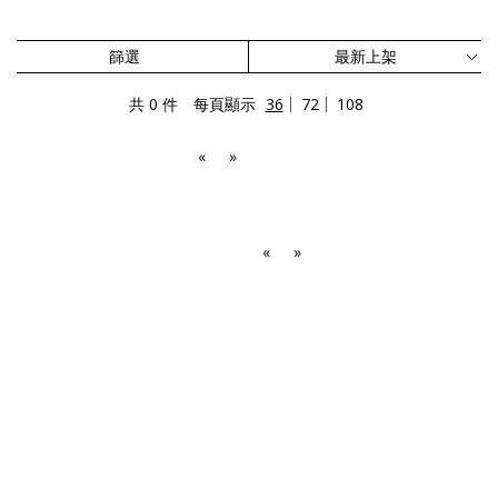
篩選
共 0 件
每頁顯示
36
72
108
«
»
«
»