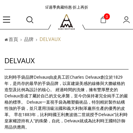
🛒過季典藏特惠·折上再折
👜大容量包款美學從不只是收納
0
『折扣』降臨，將時髦夏季全部收藏
🟤「萬元初」入手HEREU小眾靜奢品牌包款
首頁
品牌
DELVAUX
🟤TODS的義大利經典美學超越了短暫流行
🛒過季典藏特惠·折上再折
👜大容量包款美學從不只是收納
DELVAUX
『折扣』降臨，將時髦夏季全部收藏
🟤「萬元初」入手HEREU小眾靜奢品牌包款
比利時手袋品牌Delvaux由皮具工匠Charles Delvaux創立於1829
年，是尚存的最早的手袋品牌，以富建築美感的線條與大膽破格的
造型及比例為設計的核心。 經過時間的洗煉，擁有豐厚歷史的
Delvaux形成了屬於自己的文化承襲，至今仍保持著完全純手工的嚴
格的標準。 Delvaux一直視手袋為雕塑藝術品，特別精於製作結構
性強的手袋，並只選用頂級法國和義大利制革廠所生產的優秀的皮
革。 早在1883年，比利時國王利奧波德二世就授予Delvaux“比利時
皇家權證持有人”的殊榮，自此，Delvaux就成為比利時王國特許御
用品供應商。