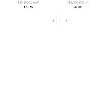
$35,800
80%off
$32,000
80%off
$7,160
$6,400
«
1
»