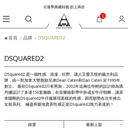
🛒過季典藏特惠·折上再折
👜大容量包款美學從不只是收納
0
『折扣』降臨，將時髦夏季全部收藏
🟤「萬元初」入手HEREU小眾靜奢品牌包款
首頁
品牌
DSQUARED2
🟤TODS的義大利經典美學超越了短暫流行
🛒過季典藏特惠·折上再折
👜大容量包款美學從不只是收納
DSQUARED2
『折扣』降臨，將時髦夏季全部收藏
🟤「萬元初」入手HEREU小眾靜奢品牌包款
DSquared2 是一個性感、浪漫、狂野、讓人又愛又恨的義大利品
牌，由一對加拿大雙胞胎兄弟Dean Caten和Dan Caten 於1995年
創立。 最初DSquared2只有男裝，2002年這兩位年輕的設計師為瑪
丹娜設計了多達150套服飾，在音樂錄影帶中扮成女牛仔勁舞，讓原
本陽剛的DSquared2牛仔服展現新樣的性感，因而順勢在次年推出
女裝系列。 極盡所能地賣弄性感正是DSquared2致力表達的！
篩選