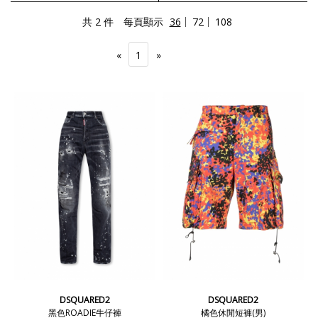
共 2 件
每頁顯示
36
72
108
«
1
»
DSQUARED2
DSQUARED2
黑色ROADIE牛仔褲
橘色休閒短褲(男)