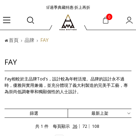
🛒過季典藏特惠·折上再折
👜大容量包款美學從不只是收納
0
『折扣』降臨，將時髦夏季全部收藏
🟤「萬元初」入手HEREU小眾靜奢品牌包款
首頁
品牌
FAY
🟤TODS的義大利經典美學超越了短暫流行
🛒過季典藏特惠·折上再折
👜大容量包款美學從不只是收納
FAY
『折扣』降臨，將時髦夏季全部收藏
🟤「萬元初」入手HEREU小眾靜奢品牌包款
Fay相較於主品牌Tod's，設計較為年輕活潑。品牌的設計永不過
時，優雅與實用兼備，並充分體現了義大利製造的完美手工藝，專
為崇尚低調奢華和獨顯個性的人士設計。
篩選
共 1 件
每頁顯示
36
72
108