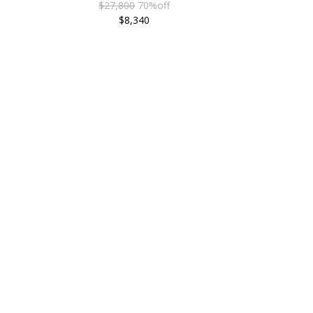
$27,800
70%off
$8,340