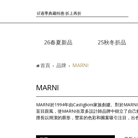
🟤TODS的義大利經典美學超越了短暫流行
🛒過季典藏特惠·折上再折
👜大容量包款美學從不只是收納
『折扣』降臨，將時髦夏季全部收藏
🟤「萬元初」入手HEREU小眾靜奢品牌包款
26春夏新品
25秋冬折品
🟤TODS的義大利經典美學超越了短暫流行
🛒過季典藏特惠·折上再折
👜大容量包款美學從不只是收納
首頁
品牌
MARNI
『折扣』降臨，將時髦夏季全部收藏
🟤「萬元初」入手HEREU小眾靜奢品牌包款
MARNI
MARNI於1994年由Castiglioni家族創建。
盲目跟風，使MARNI在眾多設計師品牌中樹立了自
擅長以簡潔的廓形，豐富的色彩和圖案吸引注目，出