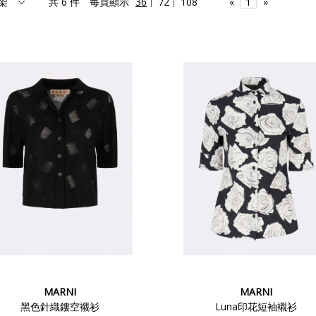
共 6 件
每頁顯示
36
72
108
«
1
»
MARNI
MARNI
黑色針織鏤空襯衫
Luna印花短袖襯衫