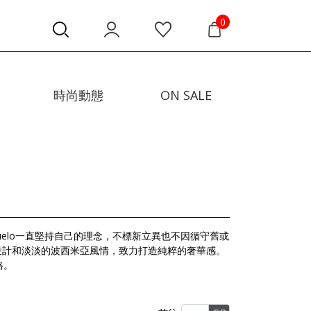
0
時尚動態
ON SALE
onsuelo一直堅持自己的理念，不標新立異也不因循守舊或
花設計和淡淡的波西米亞風情，致力打造純粹的奢華感。
格。