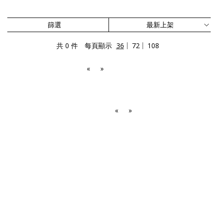
篩選
共 0 件
每頁顯示
36
72
108
«
»
«
»