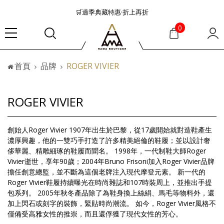
🛒過季典藏特惠·折上再折
👜大容量包款美學從不只是收納
0
『折扣』降臨，將時髦夏季全部收藏
🟤「萬元初」入手HEREU小眾靜奢品牌包款
首頁
品牌
ROGER VIVIER
🟤TODS的義大利經典美學超越了短暫流行
🛒過季典藏特惠·折上再折
👜大容量包款美學從不只是收納
ROGER VIVIER
『折扣』降臨，將時髦夏季全部收藏
🟤「萬元初」入手HEREU小眾靜奢品牌包款
創始人Roger Vivier 1907年出生於巴黎，從17歲開始就對造鞋產生
濃厚興趣，他的一雙巧手打造了許多精美絕倫的鞋履；並以設計奢
侈華麗、精雕細琢的鞋履而聞名。 1998年，一代制鞋大師Roger
Vivier逝世，享年90歲；2004年Bruno Frisoni加入Roger Vivier品牌
擔任創意總監，並不斷為這個老牌注入現代摩登元素。 新一代的
Roger Vivier鞋履持續曝光在時尚雜誌和107時裝周上，並推出手提
包系列。 2005年秋冬產品除了為鞋身換上絲絹、馬毛等物料外，還
加上閃石或刻字的裝飾，緊貼時尚潮流。 如今，Roger Vivier風格不
僅備受高雅女性的推崇，而且還俘獲了現代女性的芳心。