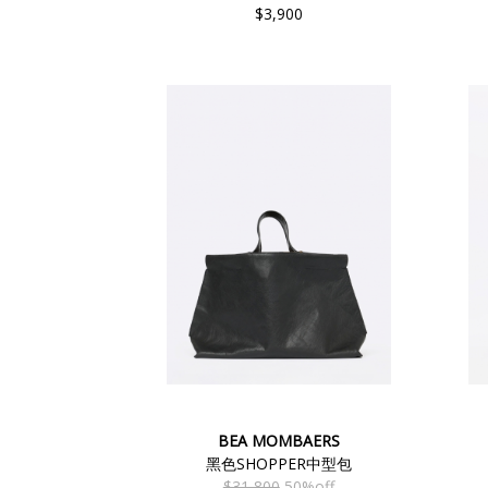
$3,900
BEA MOMBAERS
黑色SHOPPER中型包
$31,800
50%off