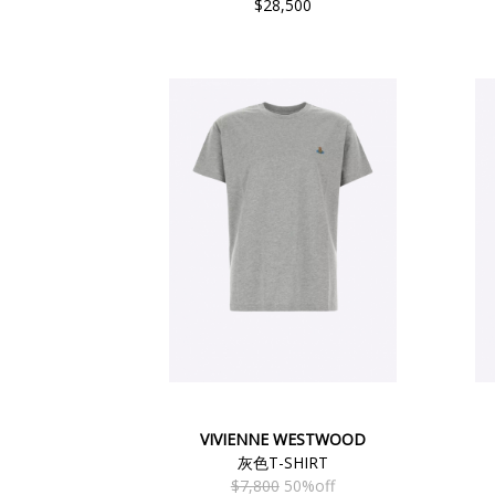
$28,500
VIVIENNE WESTWOOD
灰色T-SHIRT
$7,800
50%off