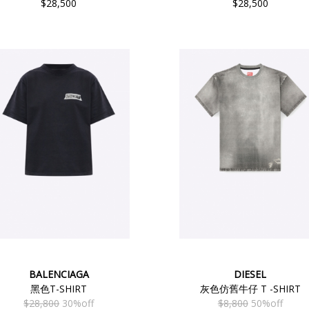
$28,500
$28,500
BALENCIAGA
DIESEL
黑色T-SHIRT
灰色仿舊牛仔 T -SHIRT
$28,800
30%off
$8,800
50%off