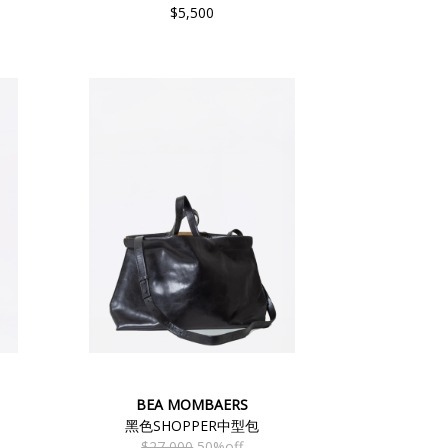
$5,500
BEA MOMBAERS
黑色SHOPPER中型包
$27,000
50%off