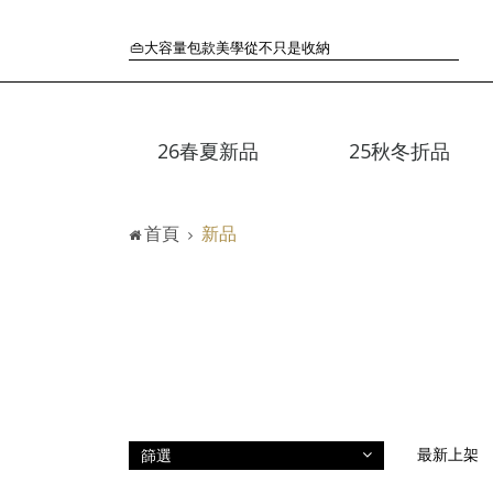
🛒過季典藏特惠·折上再折
👜大容量包款美學從不只是收納
『折扣』降臨，將時髦夏季全部收藏
🟤「萬元初」入手HEREU小眾靜奢品牌包款
🟤TODS的義大利經典美學超越了短暫流行
26春夏新品
25秋冬折品
🛒過季典藏特惠·折上再折
👜大容量包款美學從不只是收納
『折扣』降臨，將時髦夏季全部收藏
首頁
新品
🟤「萬元初」入手HEREU小眾靜奢品牌包款
篩選