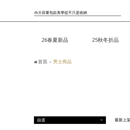
🛒過季典藏特惠·折上再折
👜大容量包款美學從不只是收納
『折扣』降臨，將時髦夏季全部收藏
🟤「萬元初」入手HEREU小眾靜奢品牌包款
🟤TODS的義大利經典美學超越了短暫流行
26春夏新品
25秋冬折品
🛒過季典藏特惠·折上再折
👜大容量包款美學從不只是收納
『折扣』降臨，將時髦夏季全部收藏
首頁
男士商品
🟤「萬元初」入手HEREU小眾靜奢品牌包款
篩選