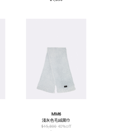
MM6
淺灰色毛絨圍巾
$15,800
40%off