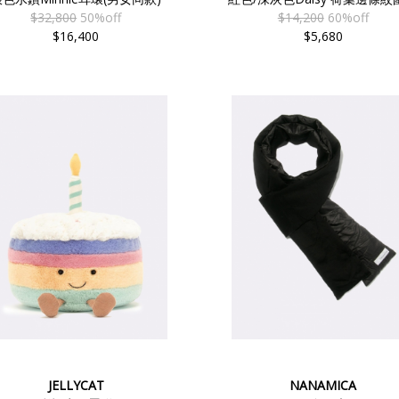
$32,800
50%off
$14,200
60%off
$16,400
$5,680
JELLYCAT
NANAMICA