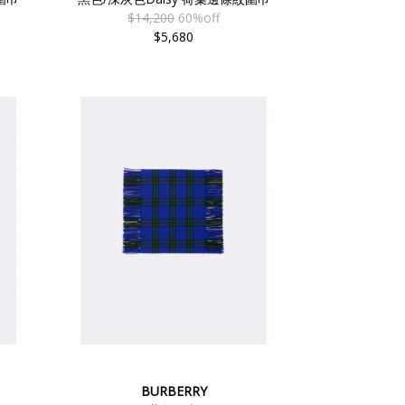
$14,200
60%off
$5,680
BURBERRY