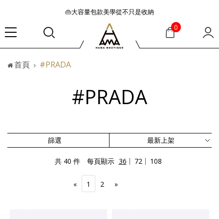
👜大容量包款美學從不只是收納
『折扣』降臨，將時髦夏季全部收藏
0
🟤「萬元初」入手HEREU小眾靜奢品牌包款
🟤TODS的義大利經典美學超越了短暫流行
首頁
#PRADA
🛒過季典藏特惠·折上再折
👜大容量包款美學從不只是收納
#PRADA
『折扣』降臨，將時髦夏季全部收藏
🟤「萬元初」入手HEREU小眾靜奢品牌包款
篩選
共 40 件
每頁顯示
36
72
108
«
1
2
»