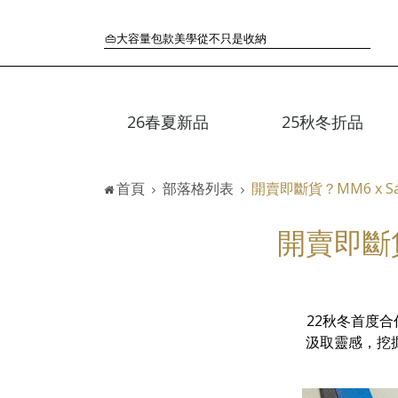
🛒過季典藏特惠·折上再折
👜大容量包款美學從不只是收納
『折扣』降臨，將時髦夏季全部收藏
🟤「萬元初」入手HEREU小眾靜奢品牌包款
🟤TODS的義大利經典美學超越了短暫流行
26春夏新品
25秋冬折品
🛒過季典藏特惠·折上再折
👜大容量包款美學從不只是收納
『折扣』降臨，將時髦夏季全部收藏
首頁
部落格列表
開賣即斷貨？MM6 x 
🟤「萬元初」入手HEREU小眾靜奢品牌包款
開賣即斷貨
22秋冬首度合
汲取靈感，挖