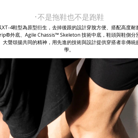
･不是拖鞋也不是跑鞋
XT-4鞋型為原型衍生，去掉後跟的設計穿脫方便、搭配高度耐
agrip®外底、Agile Chassis™ Skeleton 技術中底，鞋頭與鞋
標誌。大聲頌揚共同的精神，用先進的技術與設計提供穿搭者非傳
學。