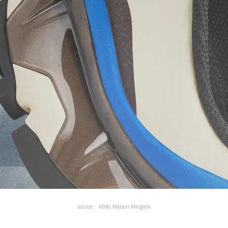
source： MM6 Maison Margiela