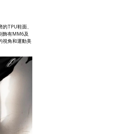
磨的TPU鞋面、
側分別飾有MM6及
統的視角和運動美