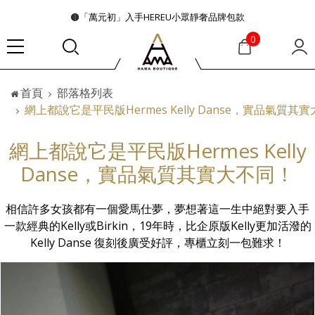
🟤「萬元初」入手HEREU小眾靜奢品牌包款
🟤TODS的義大利經典美學超越了短暫流行
0
🛒過季典藏特惠·折上再折
👜大容量包款美學從不只是收納
首頁
部落格列表
『折扣』降臨，將時髦夏季全部收藏
網上都說它是平民版Hermes Kelly Danse，實品氣質其
🟤「萬元初」入手HEREU小眾靜奢品牌包款
網上都說它是平民版Hermes Kelly
Danse，實品氣質其實大不同！
相信許多女孩都有一個愛馬仕夢，夢想著這一生中絕對要入手
一款經典的Kelly或Birkin，19年時，比企原版Kelly更加活潑的
Kelly Danse 復刻後廣受好評，專櫃立刻一包難求！