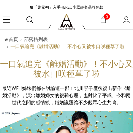
🟤「萬元初」入手HEREU小眾靜奢品牌包款
🟤TODS的義大利經典美學超越了短暫流行
0
🛒過季典藏特惠·折上再折
👜大容量包款美學從不只是收納
首頁
部落格列表
『折扣』降臨，將時髦夏季全部收藏
一口氣追完《離婚活動》！不小心又被水口咲種草了啦
🟤「萬元初」入手HEREU小眾靜奢品牌包款
一口氣追完《離婚活動》！不小心又
被水口咲種草了啦
最近WFH姊妹們都在討論這一部！北川景子產後復出新作《離
婚活動》，演出離婚婦女的複雜心理，也對比了平成、令和兩
世代之間的感情觀，婚姻議題讓不少觀眾心生共鳴。