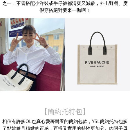
之一，不管搭配小洋裝或牛仔褲都清爽又減齡，外出野餐、度
假穿搭絕對要來一咖啊！
【簡約托特包】
相信有許多OL也真心愛著耐看的簡約包款，YSL簡約托特包多
了點幹練且精緻的質感，百搭又實用的特性更加分。內附子母