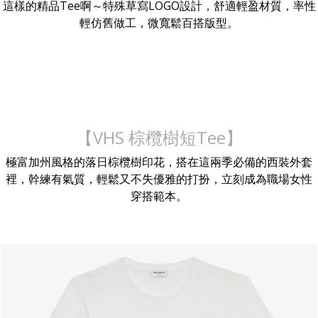
這樣的精品Tee啊～特殊草寫LOGO設計，舒適輕盈材質，率性
輕仿舊做工，微寬鬆百搭版型。
【VHS 棕欖樹短Tee】
極富加州風格的落日棕欖樹印花，搭在這兩季必備的西裝外套
裡，幹練有氣質，輕鬆又不失優雅的打扮，立刻成為職場女性
穿搭範本。