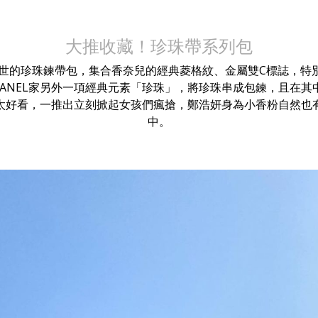
大推收藏！珍珠帶系列包
夏問世的珍珠鍊帶包，集合香奈兒的經典菱格紋、金屬雙C標誌，特
HANEL家另外一項經典元素「珍珠」，將珍珠串成包鍊，且在其
太好看，一推出立刻掀起女孩們瘋搶，鄭浩妍身為小香粉自然也
中。