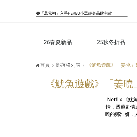
『折扣』降臨，將時髦夏季全部收藏
🟤「萬元初」入手HEREU小眾靜奢品牌包款
🟤TODS的義大利經典美學超越了短暫流行
🛒過季典藏特惠·折上再折
👜大容量包款美學從不只是收納
26春夏新品
25秋冬折品
『折扣』降臨，將時髦夏季全部收藏
🟤「萬元初」入手HEREU小眾靜奢品牌包款
首頁
部落格列表
《魷魚遊戲》「姜曉」
《魷魚遊戲》「姜曉」
Netfli
情，透過劇情
曉的鄭浩妍，