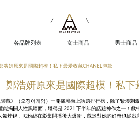
各品牌列表
女士商品
男士商品
鄭浩妍原來是國際超模！私下最愛收藏CHANEL包款
鄭浩妍原來是國際超模！私下最
x 《魷魚遊戲》（오징어게임）一開播就衝上話題排行榜，除了緊湊刺
還能揭開人性黑暗面，堪稱是 2021 下半年的話題神作之一！戲
人氣炸鍋，IG粉絲在影集開播後大爆衝，戲迷對她的好奇也從戲