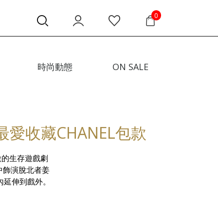
0
時尚動態
ON SALE
愛收藏CHANEL包款
激的生存遊戲劇
中飾演脫北者姜
內延伸到戲外。