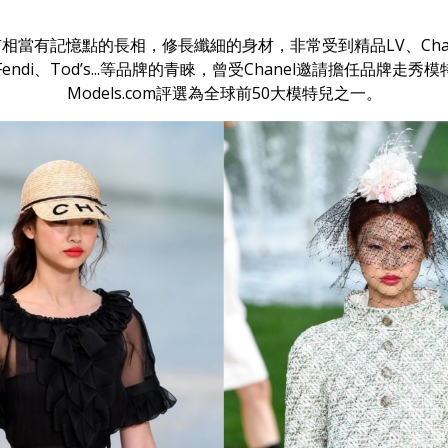
相當有記憶點的長相，修長纖細的身材，非常受到精品LV、Chane
、Fendi、Tod’s...等品牌的青睞，曾受Chanel邀請擔任品牌走
Models.com評選為全球前50大模特兒之一。