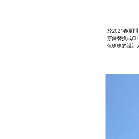
於2021春
穿鍊替換成C
色珠珠的設計