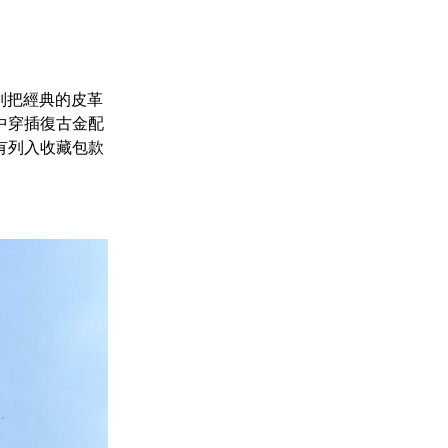
別把經典的皮革
中穿插復古金配
有列入收藏包款