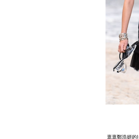
逛逛鄭浩妍的I