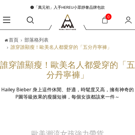
🟤「萬元初」入手HEREU小眾靜奢品牌包款
🟤TODS的義大利經典美學超越了短暫流行
0
🛒過季典藏特惠·折上再折
👜大容量包款美學從不只是收納
首頁
部落格列表
『折扣』降臨，將時髦夏季全部收藏
誰穿誰顯瘦！歐美名人都愛穿的「五分丹寧褲」
🟤「萬元初」入手HEREU小眾靜奢品牌包款
誰穿誰顯瘦！歐美名人都愛穿的「五
分丹寧褲」
Hailey Bieber 身上這件休閒、舒適，時髦度又高，擁有神奇的
P圖等級效果的瘦腿短褲，每個女孩都該來一件～
歐美潮流女孩強力帶貨