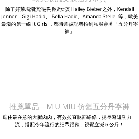
除了好萊塢潮流混搭指標女孩 Hailey Bieber之外，Kendall
Jenner、Gigi Hadid、 Bella Hadid、Amanda Stelle...等，歐美
最潮的第一線 It Girls ，都時常被記者拍到私服穿著「五分丹寧
褲」
推薦單品—MIU MIU 仿舊五分丹寧褲
遮住最在意的大腿肉肉，有效拉直腿部線條，揚長避短功力一
流，搭配今年流行的細帶跟鞋，視覺立減５公斤！